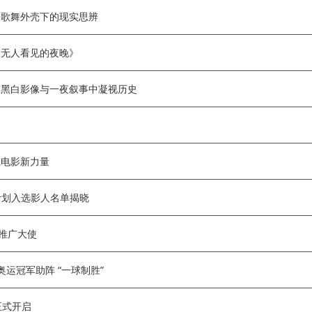
幻歌舞外壳下的现实思辨
《无人看见的夜晚》
在黑白影像与一夜叙事中凝视历史
筑电影新力量
扶持计划入选影人名单揭晓
任推广大使
奥运冠军助阵 “一球制胜”
正式开启