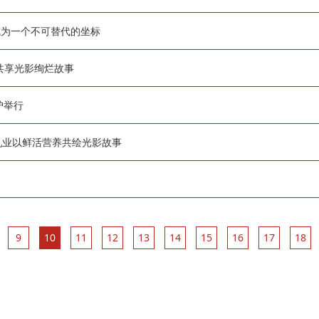
成为一个不可替代的坐标
，共享光影绚烂故事
沪举行
乳业以鲜活营养共绘光影故事
9
10
11
12
13
14
15
16
17
18