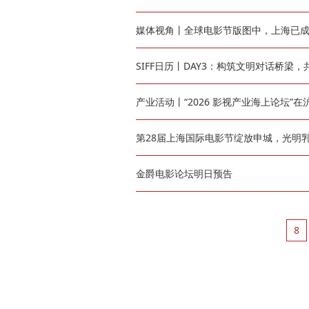
媒体视角丨全球电影节版图中，上海已
SIFF日历丨DAY3：构筑文明对话桥梁
产业活动丨“2026 影视产业海上论坛”在
第28届上海国际电影节绽放申城，光明
金爵电影论坛明日预告
8