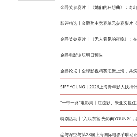
金爵奖参赛片丨《她们的狂想曲》：奇
影评精选丨金爵奖主竞赛单元参赛影片
金爵奖参赛片丨《无人看见的夜晚》：
金爵电影论坛明日预告
金爵论坛丨全球影视精英汇聚上海，共
SIFF YOUNG丨2026上海青年影人
“一带一路”电影周丨江疏影、朱亚文担
特别活动丨“入戏东宫 光影向YOUNG”，
恋与深空与第28届上海国际电影节联动