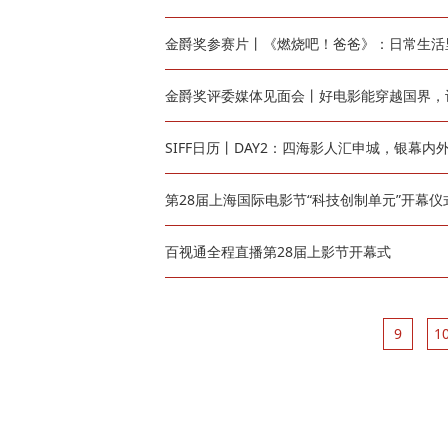
金爵奖参赛片丨《燃烧吧！爸爸》：日常生活
金爵奖评委媒体见面会丨好电影能穿越国界，
SIFF日历丨DAY2：四海影人汇申城，银幕内
第28届上海国际电影节“科技创制单元”开幕
百视通全程直播第28届上影节开幕式
9
1