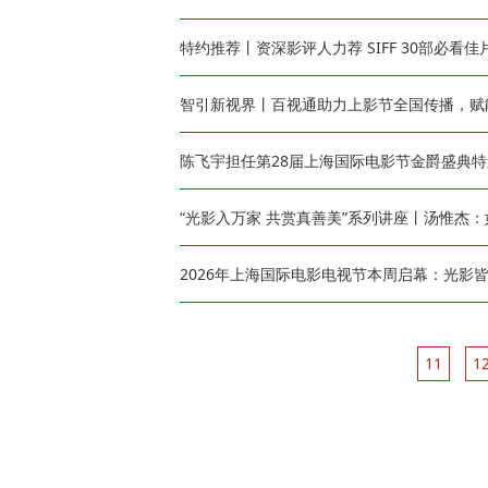
特约推荐丨资深影评人力荐 SIFF 30部必看佳
智引新视界丨百视通助力上影节全国传播，赋
陈飞宇担任第28届上海国际电影节金爵盛典
“光影入万家 共赏真善美”系列讲座丨汤惟杰
2026年上海国际电影电视节本周启幕：光影
11
1