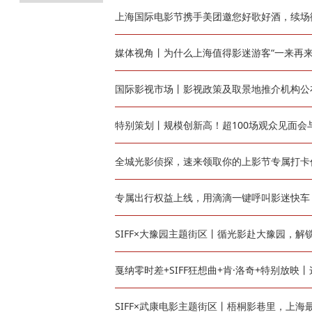
上海国际电影节携手美团邀您好歌好酒，续场
媒体视角丨为什么上海值得影迷游客“一来再来
国际影视市场丨影视政策及取景地推介机构公
特别策划丨规模创新高！超100场观众见面会
全城光影侦探，速来领取你的上影节专属打卡
专属出行权益上线，用滴滴一键呼叫影迷快车
SIFF×大豫园主题街区丨循光影赴大豫园，
戛纳零时差+SIFF狂想曲+肯·洛奇+特别放映
SIFF×武康电影主题街区丨梧桐影巷里，上海