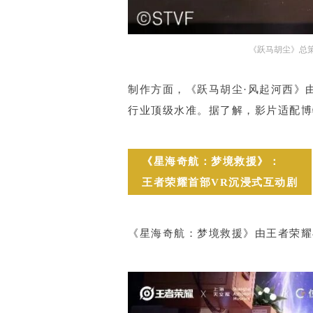
《跃马胡尘》总
制作方面，《跃马胡尘·风起河西》
行业顶级水准。据了解，影片适配博
《星海奇航：梦境救援》：
王者荣耀首部VR沉浸式互动剧
《星海奇航：梦境救援》由王者荣耀