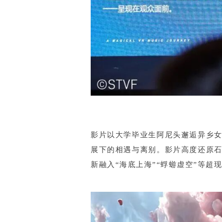
影片以大学毕业生阿尼头邂逅异乡
展下的相遇与离别。影片高度还原
新融入“海底上海”“蜉蝣虚空”等超