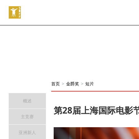
首页
>
金爵奖
>
短片
概述
第28届上海国际电影
主竞赛
亚洲新人