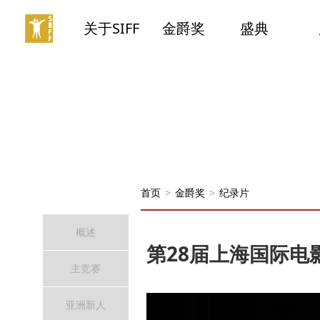
关于SIFF
金爵奖
盛典
首页
>
金爵奖
>
纪录片
概述
第28届上海国际电
主竞赛
亚洲新人