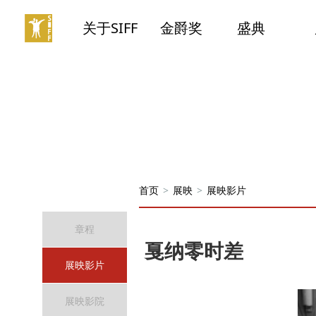
关于SIFF
金爵奖
盛典
首页
>
展映
>
展映影片
章程
戛纳零时差
展映影片
展映影院