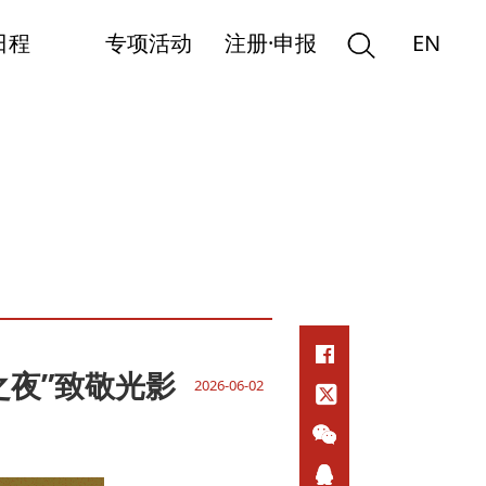
日程
专项活动
注册·申报
EN
之夜”致敬光影
2026-06-02