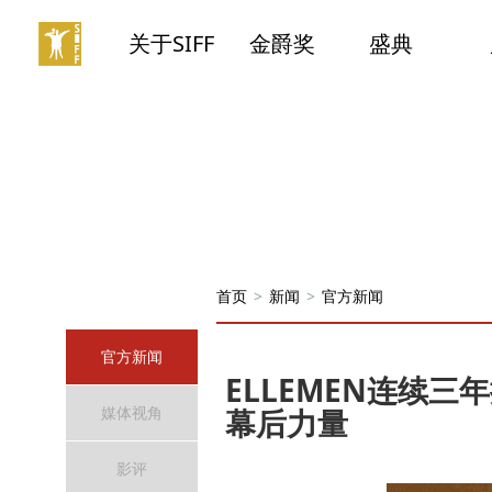
关于SIFF
金爵奖
盛典
首页
>
新闻
>
官方新闻
官方新闻
ELLEMEN连续
媒体视角
幕后力量
影评