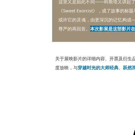
这里又是如此不同——科斯塔又讲起了他关
《Sweet Exorcist》，成了故事的标
或许它的灵魂，由更深沉的记忆构成
尊严的再回首。
本次影展是这部影片
关于展映影片的详细内容、开票及衍生品详
度放映，与
穿越时光的大师经典
、
跃然