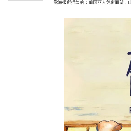
觉海报所描绘的：葡国丽人凭窗而望，