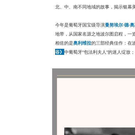
北、中、南不同地域的故事，揭示银幕
今年是葡萄牙国宝级导演
曼努埃尔·德·
地带，从国家名源之地波尔图启程，一
相佐的是
奥利维拉
的三部经典佳作：在
谷》
中葡萄牙“包法利夫人”的迷人绽放