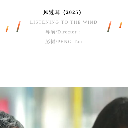
风过耳
（2025）
LISTENING TO THE WIND
导演/Director：
彭韬/PENG Tao