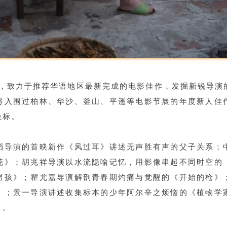
8年，致力于推荐华语地区最新完成的电影佳作，发掘新锐导
将入围过柏林、华沙、釜山、平遥等电影节展的年度新人佳
坐标。
韬导演的首映新作《风过耳》讲述无声胜有声的父子关系；
花》；胡兆祥导演以水流隐喻记忆，用影像串起不同时空的
男孩》；瞿尤嘉导演解剖青春期灼痛与觉醒的《开始的枪》
》；景一导演讲述收集标本的少年阿尔辛之烦恼的《植物学
》。