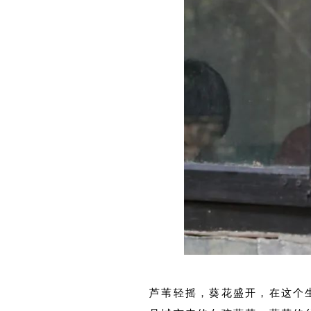
芦苇轻摇，葵花盛开，在这个