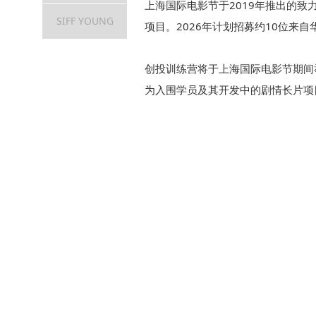
上海国际电影节于
2019
年推出的致
SIFF YOUNG
项目。
2026
年计划招募约
10
位来自
创投训练营将于上海国际电影节期间
为入围学员及其开发中的剧情长片项